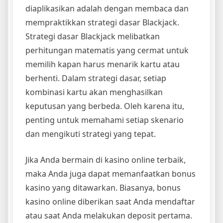
diaplikasikan adalah dengan membaca dan
mempraktikkan strategi dasar Blackjack.
Strategi dasar Blackjack melibatkan
perhitungan matematis yang cermat untuk
memilih kapan harus menarik kartu atau
berhenti. Dalam strategi dasar, setiap
kombinasi kartu akan menghasilkan
keputusan yang berbeda. Oleh karena itu,
penting untuk memahami setiap skenario
dan mengikuti strategi yang tepat.
Jika Anda bermain di kasino online terbaik,
maka Anda juga dapat memanfaatkan bonus
kasino yang ditawarkan. Biasanya, bonus
kasino online diberikan saat Anda mendaftar
atau saat Anda melakukan deposit pertama.