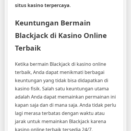
situs kasino terpercaya
.
Keuntungan Bermain
Blackjack di Kasino Online
Terbaik
Ketika bermain Blackjack di kasino online
terbaik, Anda dapat menikmati berbagai
keuntungan yang tidak bisa didapatkan di
kasino fisik. Salah satu keuntungan utama
adalah Anda dapat memainkan permainan ini
kapan saja dan di mana saja. Anda tidak perlu
lagi merasa terbatas dengan waktu atau
jarak untuk memainkan Blackjack karena
kasino online terbaik tersedia 24/7.