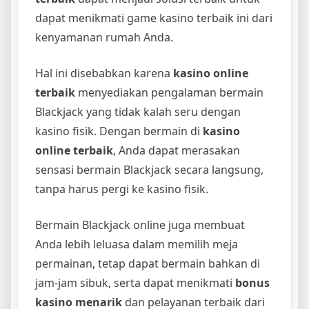
dapat menikmati game kasino terbaik ini dari
kenyamanan rumah Anda.
Hal ini disebabkan karena
kasino online
terbaik
menyediakan pengalaman bermain
Blackjack yang tidak kalah seru dengan
kasino fisik. Dengan bermain di
kasino
online terbaik
, Anda dapat merasakan
sensasi bermain Blackjack secara langsung,
tanpa harus pergi ke kasino fisik.
Bermain Blackjack online juga membuat
Anda lebih leluasa dalam memilih meja
permainan, tetap dapat bermain bahkan di
jam-jam sibuk, serta dapat menikmati
bonus
kasino menarik
dan pelayanan terbaik dari