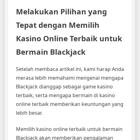
Melakukan Pilihan yang
Tepat dengan Memilih
Kasino Online Terbaik untuk
Bermain Blackjack
Setelah membaca artikel ini, kami harap Anda
merasa lebih memahami mengenai mengapa
Blackjack dianggap sebagai game kasino
terbaik, serta mengapa bermain di kasino
online terbaik memberikan keuntungan yang
lebih besar.
Memilih kasino online terbaik untuk bermain
Blackjack akan memberikan pengalaman