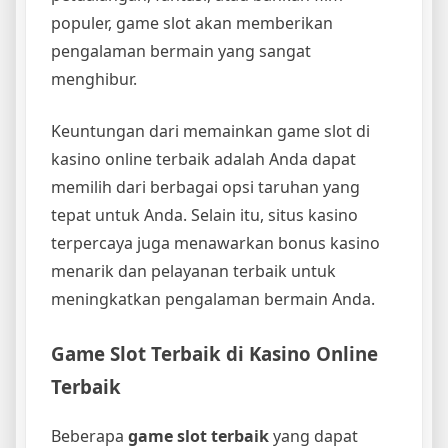
populer, game slot akan memberikan
pengalaman bermain yang sangat
menghibur.
Keuntungan dari memainkan game slot di
kasino online terbaik adalah Anda dapat
memilih dari berbagai opsi taruhan yang
tepat untuk Anda. Selain itu, situs kasino
terpercaya juga menawarkan bonus kasino
menarik dan pelayanan terbaik untuk
meningkatkan pengalaman bermain Anda.
Game Slot Terbaik di Kasino Online
Terbaik
Beberapa
game slot terbaik
yang dapat