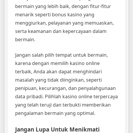
bermain yang lebih baik, dengan fitur-fitur
menarik seperti bonus kasino yang
menggiurkan, pelayanan yang memuaskan,
serta keamanan dan kepercayaan dalam
bermain.
Jangan salah pilih tempat untuk bermain,
karena dengan memilih kasino online
terbaik, Anda akan dapat menghindari
masalah yang tidak diinginkan, seperti
penipuan, kecurangan, dan penyalahgunaan
data pribadi. Pilihlah kasino online terpercaya
yang telah teruji dan terbukti memberikan
pengalaman bermain yang optimal.
Jangan Lupa Untuk Menikmati