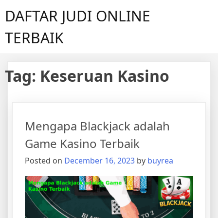
Skip
DAFTAR JUDI ONLINE
to
content
TERBAIK
Tag:
Keseruan Kasino
Mengapa Blackjack adalah
Game Kasino Terbaik
Posted on
December 16, 2023
by
buyrea