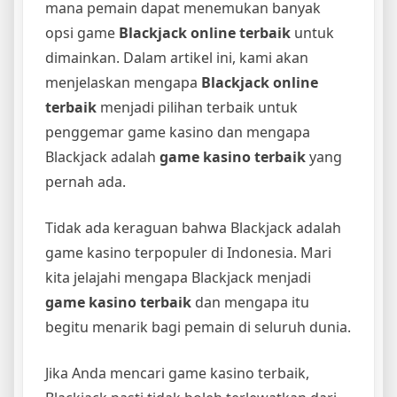
mana pemain dapat menemukan banyak
opsi game
Blackjack online terbaik
untuk
dimainkan. Dalam artikel ini, kami akan
menjelaskan mengapa
Blackjack online
terbaik
menjadi pilihan terbaik untuk
penggemar game kasino dan mengapa
Blackjack adalah
game kasino terbaik
yang
pernah ada.
Tidak ada keraguan bahwa Blackjack adalah
game kasino terpopuler di Indonesia. Mari
kita jelajahi mengapa Blackjack menjadi
game kasino terbaik
dan mengapa itu
begitu menarik bagi pemain di seluruh dunia.
Jika Anda mencari game kasino terbaik,