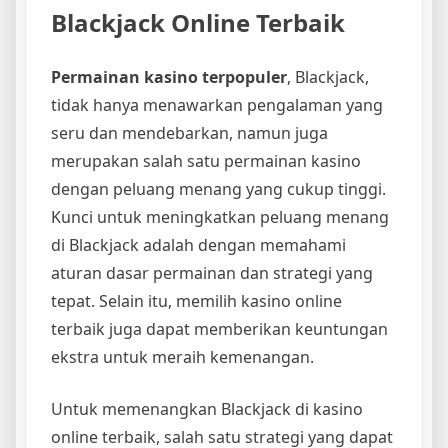
Blackjack Online Terbaik
Permainan kasino terpopuler
, Blackjack,
tidak hanya menawarkan pengalaman yang
seru dan mendebarkan, namun juga
merupakan salah satu permainan kasino
dengan peluang menang yang cukup tinggi.
Kunci untuk meningkatkan peluang menang
di Blackjack adalah dengan memahami
aturan dasar permainan dan strategi yang
tepat. Selain itu, memilih kasino online
terbaik juga dapat memberikan keuntungan
ekstra untuk meraih kemenangan.
Untuk memenangkan Blackjack di kasino
online terbaik, salah satu strategi yang dapat