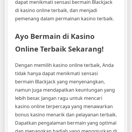
dapat menikmati sensasi bermain Blackjack
di kasino online terbaik, dan menjadi
pemenang dalam permainan kasino terbaik.
Ayo Bermain di Kasino
Online Terbaik Sekarang!
Dengan memilih kasino online terbaik, Anda
tidak hanya dapat menikmati sensasi
bermain Blackjack yang menyenangkan,
namun juga mendapatkan keuntungan yang
lebih besar. Jangan ragu untuk mencari
kasino online terpercaya yang menawarkan
bonus kasino menarik dan pelayanan terbaik.
Dapatkan pengalaman bermain yang optimal
dan menangkan hadiah yang menggiurkan di