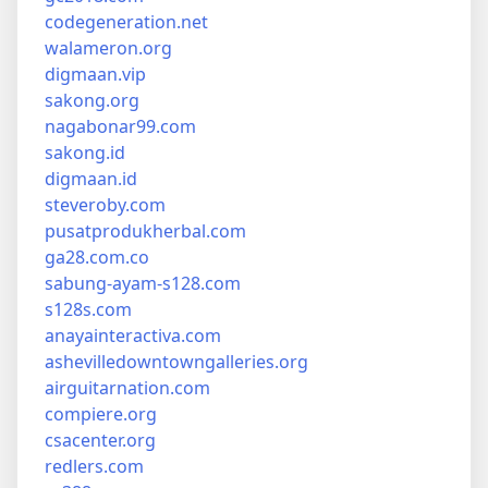
codegeneration.net
walameron.org
digmaan.vip
sakong.org
nagabonar99.com
sakong.id
digmaan.id
steveroby.com
pusatprodukherbal.com
ga28.com.co
sabung-ayam-s128.com
s128s.com
anayainteractiva.com
ashevilledowntowngalleries.org
airguitarnation.com
compiere.org
csacenter.org
redlers.com