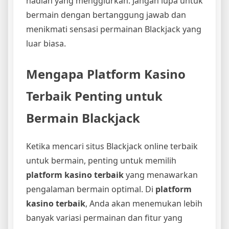
hadiah yang menggiurkan. Jangan lupa untuk
bermain dengan bertanggung jawab dan
menikmati sensasi permainan Blackjack yang
luar biasa.
Mengapa Platform Kasino
Terbaik Penting untuk
Bermain Blackjack
Ketika mencari situs Blackjack online terbaik
untuk bermain, penting untuk memilih
platform kasino terbaik
yang menawarkan
pengalaman bermain optimal. Di
platform
kasino terbaik
, Anda akan menemukan lebih
banyak variasi permainan dan fitur yang