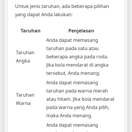
Untuk jenis taruhan, ada beberapa pilihan
yang dapat Anda lakukan:
Taruhan
Penjelasan
Anda dapat memasang
taruhan pada satu atau
Taruhan
beberapa angka pada roda.
Angka
Jika bola mendarat di angka
tersebut, Anda menang.
Anda dapat memasang
taruhan pada warna merah
Taruhan
atau hitam. Jika bola mendarat
Warna
pada warna yang Anda pilih,
maka Anda menang.
Anda dapat memasang