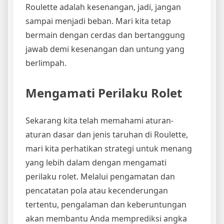
Roulette adalah kesenangan, jadi, jangan
sampai menjadi beban. Mari kita tetap
bermain dengan cerdas dan bertanggung
jawab demi kesenangan dan untung yang
berlimpah.
Mengamati Perilaku Rolet
Sekarang kita telah memahami aturan-
aturan dasar dan jenis taruhan di Roulette,
mari kita perhatikan strategi untuk menang
yang lebih dalam dengan mengamati
perilaku rolet. Melalui pengamatan dan
pencatatan pola atau kecenderungan
tertentu, pengalaman dan keberuntungan
akan membantu Anda memprediksi angka