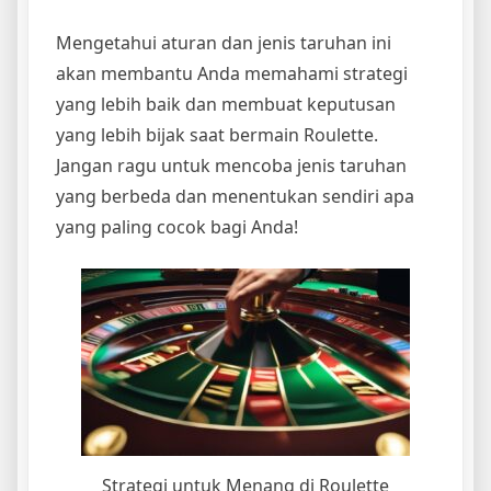
Mengetahui aturan dan jenis taruhan ini
akan membantu Anda memahami strategi
yang lebih baik dan membuat keputusan
yang lebih bijak saat bermain Roulette.
Jangan ragu untuk mencoba jenis taruhan
yang berbeda dan menentukan sendiri apa
yang paling cocok bagi Anda!
Strategi untuk Menang di Roulette