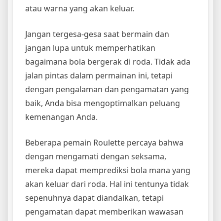
atau warna yang akan keluar.
Jangan tergesa-gesa saat bermain dan
jangan lupa untuk memperhatikan
bagaimana bola bergerak di roda. Tidak ada
jalan pintas dalam permainan ini, tetapi
dengan pengalaman dan pengamatan yang
baik, Anda bisa mengoptimalkan peluang
kemenangan Anda.
Beberapa pemain Roulette percaya bahwa
dengan mengamati dengan seksama,
mereka dapat memprediksi bola mana yang
akan keluar dari roda. Hal ini tentunya tidak
sepenuhnya dapat diandalkan, tetapi
pengamatan dapat memberikan wawasan