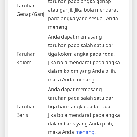
taruhan pada angka genap
Taruhan
atau ganjil. Jika bola mendarat
Genap/Ganjil
pada angka yang sesuai, Anda
menang.
Anda dapat memasang
taruhan pada salah satu dari
Taruhan
tiga kolom angka pada roda.
Kolom
Jika bola mendarat pada angka
dalam kolom yang Anda pilih,
maka Anda menang.
Anda dapat memasang
taruhan pada salah satu dari
Taruhan
tiga baris angka pada roda.
Baris
Jika bola mendarat pada angka
dalam baris yang Anda pilih,
maka Anda
menang
.