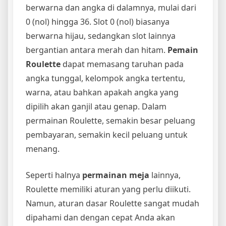
berwarna dan angka di dalamnya, mulai dari
0 (nol) hingga 36. Slot 0 (nol) biasanya
berwarna hijau, sedangkan slot lainnya
bergantian antara merah dan hitam.
Pemain
Roulette
dapat memasang taruhan pada
angka tunggal, kelompok angka tertentu,
warna, atau bahkan apakah angka yang
dipilih akan ganjil atau genap. Dalam
permainan Roulette, semakin besar peluang
pembayaran, semakin kecil peluang untuk
menang.
Seperti halnya
permainan meja
lainnya,
Roulette memiliki aturan yang perlu diikuti.
Namun, aturan dasar Roulette sangat mudah
dipahami dan dengan cepat Anda akan