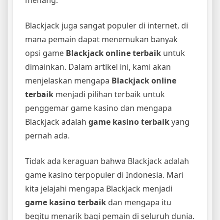
Blackjack juga sangat populer di internet, di
mana pemain dapat menemukan banyak
opsi game
Blackjack online terbaik
untuk
dimainkan. Dalam artikel ini, kami akan
menjelaskan mengapa
Blackjack online
terbaik
menjadi pilihan terbaik untuk
penggemar game kasino dan mengapa
Blackjack adalah
game kasino terbaik
yang
pernah ada.
Tidak ada keraguan bahwa Blackjack adalah
game kasino terpopuler di Indonesia. Mari
kita jelajahi mengapa Blackjack menjadi
game kasino terbaik
dan mengapa itu
begitu menarik bagi pemain di seluruh dunia.