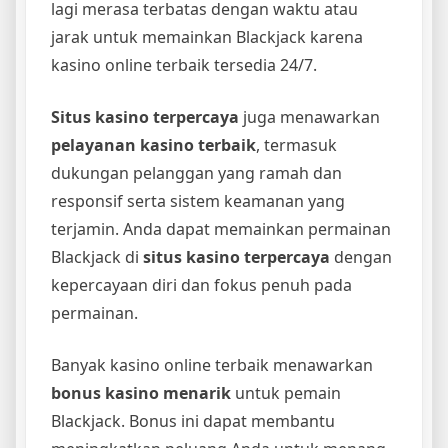
lagi merasa terbatas dengan waktu atau
jarak untuk memainkan Blackjack karena
kasino online terbaik tersedia 24/7.
Situs kasino terpercaya
juga menawarkan
pelayanan kasino terbaik
, termasuk
dukungan pelanggan yang ramah dan
responsif serta sistem keamanan yang
terjamin. Anda dapat memainkan permainan
Blackjack di
situs kasino terpercaya
dengan
kepercayaan diri dan fokus penuh pada
permainan.
Banyak kasino online terbaik menawarkan
bonus kasino menarik
untuk pemain
Blackjack. Bonus ini dapat membantu