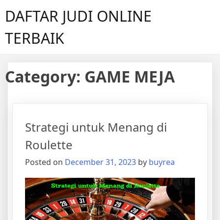
Skip
DAFTAR JUDI ONLINE
to
content
TERBAIK
Category:
GAME MEJA
Strategi untuk Menang di
Roulette
Posted on
December 31, 2023
by
buyrea