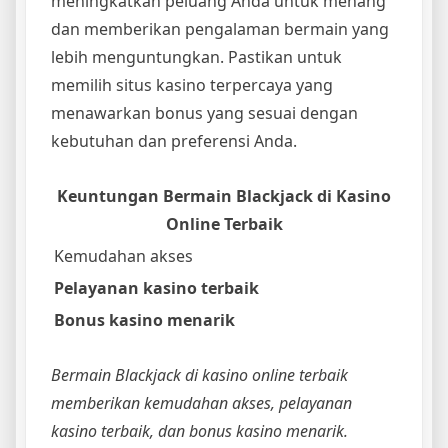
meningkatkan peluang Anda untuk menang
dan memberikan pengalaman bermain yang
lebih menguntungkan. Pastikan untuk
memilih situs kasino terpercaya yang
menawarkan bonus yang sesuai dengan
kebutuhan dan preferensi Anda.
Keuntungan Bermain Blackjack di Kasino
Online Terbaik
Kemudahan akses
Pelayanan kasino terbaik
Bonus kasino menarik
Bermain Blackjack di kasino online terbaik
memberikan kemudahan akses, pelayanan
kasino terbaik, dan bonus kasino menarik.