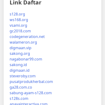
Link Daftar
s128.org
ws168.org
vsami.org
gc2018.com
codegeneration.net
walameron.org
digmaan.vip
sakong.org
nagabonar99.com
sakong.id
digmaan.id
steveroby.com
pusatprodukherbal.com
ga28.com.co
sabung-ayam-s128.com
s128s.com
anayainteractiva.com