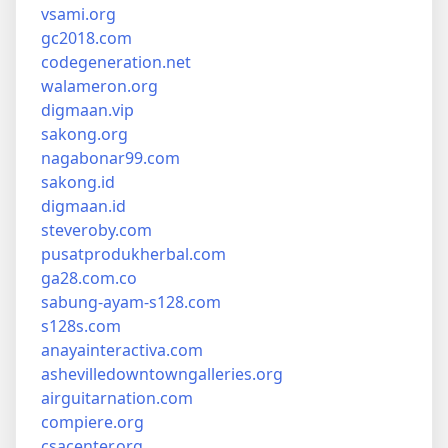
vsami.org
gc2018.com
codegeneration.net
walameron.org
digmaan.vip
sakong.org
nagabonar99.com
sakong.id
digmaan.id
steveroby.com
pusatprodukherbal.com
ga28.com.co
sabung-ayam-s128.com
s128s.com
anayainteractiva.com
ashevilledowntowngalleries.org
airguitarnation.com
compiere.org
csacenter.org