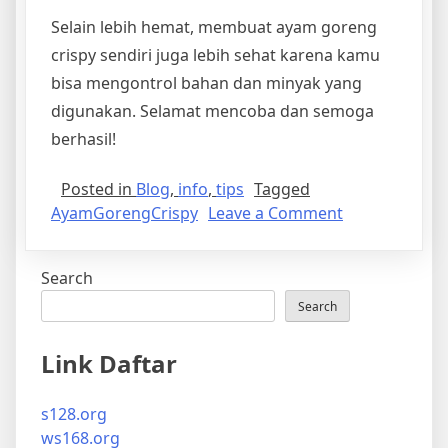
Selain lebih hemat, membuat ayam goreng
crispy sendiri juga lebih sehat karena kamu
bisa mengontrol bahan dan minyak yang
digunakan. Selamat mencoba dan semoga
berhasil!
Posted in
Blog
,
info
,
tips
Tagged
on
AyamGorengCrispy
Leave a Comment
Cara
Membuat
Search
Ayam
Goreng
Search
Crispy
ala
Link Daftar
Restoran
s128.org
ws168.org