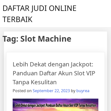
Skip
DAFTAR JUDI ONLINE
to
content
TERBAIK
Tag:
Slot Machine
Lebih Dekat dengan Jackpot:
Panduan Daftar Akun Slot VIP
Tanpa Kesulitan
Posted on
September 22, 2023
by
buyrea