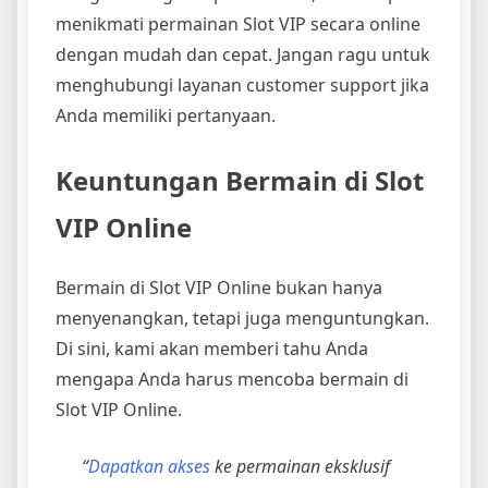
menikmati permainan Slot VIP secara online
dengan mudah dan cepat. Jangan ragu untuk
menghubungi layanan customer support jika
Anda memiliki pertanyaan.
Keuntungan Bermain di Slot
VIP Online
Bermain di Slot VIP Online bukan hanya
menyenangkan, tetapi juga menguntungkan.
Di sini, kami akan memberi tahu Anda
mengapa Anda harus mencoba bermain di
Slot VIP Online.
“
Dapatkan akses
ke permainan eksklusif