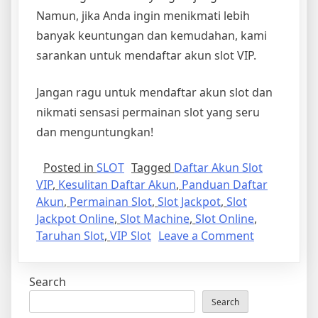
Namun, jika Anda ingin menikmati lebih
banyak keuntungan dan kemudahan, kami
sarankan untuk mendaftar akun slot VIP.
Jangan ragu untuk mendaftar akun slot dan
nikmati sensasi permainan slot yang seru
dan menguntungkan!
Posted in
SLOT
Tagged
Daftar Akun Slot
VIP
,
Kesulitan Daftar Akun
,
Panduan Daftar
Akun
,
Permainan Slot
,
Slot Jackpot
,
Slot
Jackpot Online
,
Slot Machine
,
Slot Online
,
on
Taruhan Slot
,
VIP Slot
Leave a Comment
Lebih
Dekat
Search
dengan
Jackpot:
Search