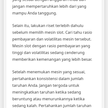
jangan mempertaruhkan lebih dari yang
mampu Anda tanggung.
Selain itu, lakukan riset terlebih dahulu
sebelum memilih mesin slot. Cari tahu rasio
pembayaran dan volatilitas mesin tersebut.
Mesin slot dengan rasio pembayaran yang
tinggi dan volatilitas sedang cenderung
memberikan kemenangan yang lebih besar.
Setelah menemukan mesin yang sesuai,
pertahankan konsistensi dalam jumlah
taruhan Anda. Jangan tergoda untuk
meningkatkan taruhan ketika sedang
beruntung atau menurunkannya ketika
sedang kalah. Pertahankan jumlah taruhan