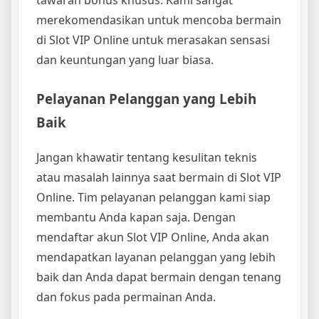
tawaran bonus khusus. Kami sangat
merekomendasikan untuk mencoba bermain
di Slot VIP Online untuk merasakan sensasi
dan keuntungan yang luar biasa.
Pelayanan Pelanggan yang Lebih
Baik
Jangan khawatir tentang kesulitan teknis
atau masalah lainnya saat bermain di Slot VIP
Online. Tim pelayanan pelanggan kami siap
membantu Anda kapan saja. Dengan
mendaftar akun Slot VIP Online, Anda akan
mendapatkan layanan pelanggan yang lebih
baik dan Anda dapat bermain dengan tenang
dan fokus pada permainan Anda.