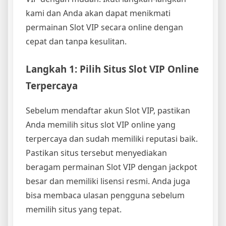
kami dan Anda akan dapat menikmati
permainan Slot VIP secara online dengan
cepat dan tanpa kesulitan.
Langkah 1: Pilih Situs Slot VIP Online
Terpercaya
Sebelum mendaftar akun Slot VIP, pastikan
Anda memilih situs slot VIP online yang
terpercaya dan sudah memiliki reputasi baik.
Pastikan situs tersebut menyediakan
beragam permainan Slot VIP dengan jackpot
besar dan memiliki lisensi resmi. Anda juga
bisa membaca ulasan pengguna sebelum
memilih situs yang tepat.