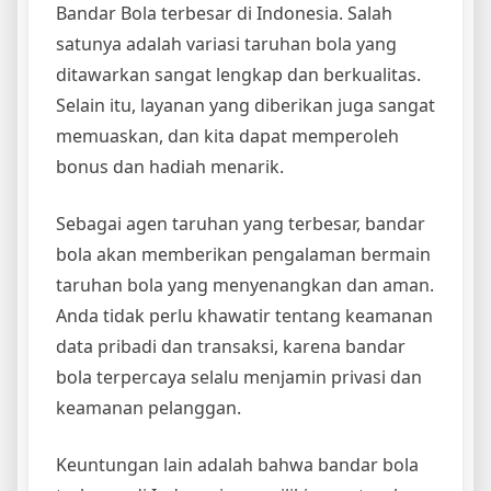
Bandar Bola terbesar di Indonesia. Salah
satunya adalah variasi taruhan bola yang
ditawarkan sangat lengkap dan berkualitas.
Selain itu, layanan yang diberikan juga sangat
memuaskan, dan kita dapat memperoleh
bonus dan hadiah menarik.
Sebagai agen taruhan yang terbesar, bandar
bola akan memberikan pengalaman bermain
taruhan bola yang menyenangkan dan aman.
Anda tidak perlu khawatir tentang keamanan
data pribadi dan transaksi, karena bandar
bola terpercaya selalu menjamin privasi dan
keamanan pelanggan.
Keuntungan lain adalah bahwa bandar bola