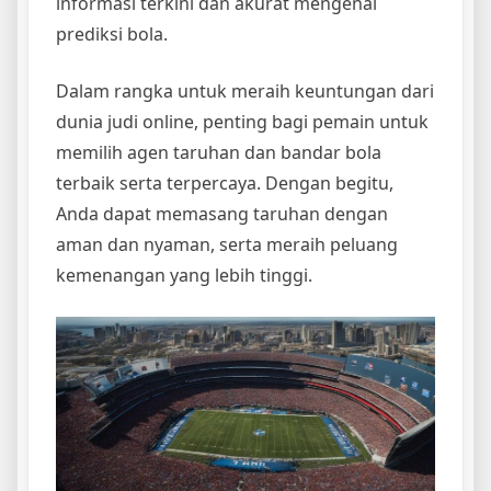
informasi terkini dan akurat mengenai
prediksi bola.
Dalam rangka untuk meraih keuntungan dari
dunia judi online, penting bagi pemain untuk
memilih agen taruhan dan bandar bola
terbaik serta terpercaya. Dengan begitu,
Anda dapat memasang taruhan dengan
aman dan nyaman, serta meraih peluang
kemenangan yang lebih tinggi.