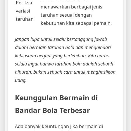
Periksa
menawarkan berbagai jenis
variasi
taruhan sesuai dengan
taruhan
kebutuhan kita sebagai pemain.
Jangan lupa untuk selalu bertanggung jawab
dalam bermain taruhan bola dan menghindari
kebiasaan berjudi yang berlebihan. Kita harus
selalu ingat bahwa taruhan bola adalah sebuah
hiburan, bukan sebuah cara untuk menghasilkan
uang.
Keunggulan Bermain di
Bandar Bola Terbesar
Ada banyak keuntungan jika bermain di