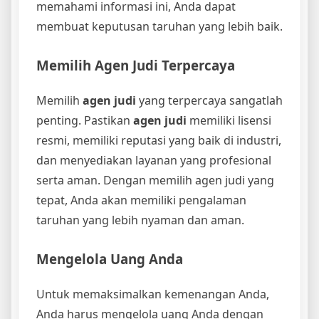
memahami informasi ini, Anda dapat
membuat keputusan taruhan yang lebih baik.
Memilih Agen Judi Terpercaya
Memilih
agen judi
yang terpercaya sangatlah
penting. Pastikan
agen judi
memiliki lisensi
resmi, memiliki reputasi yang baik di industri,
dan menyediakan layanan yang profesional
serta aman. Dengan memilih agen judi yang
tepat, Anda akan memiliki pengalaman
taruhan yang lebih nyaman dan aman.
Mengelola Uang Anda
Untuk memaksimalkan kemenangan Anda,
Anda harus mengelola uang Anda dengan