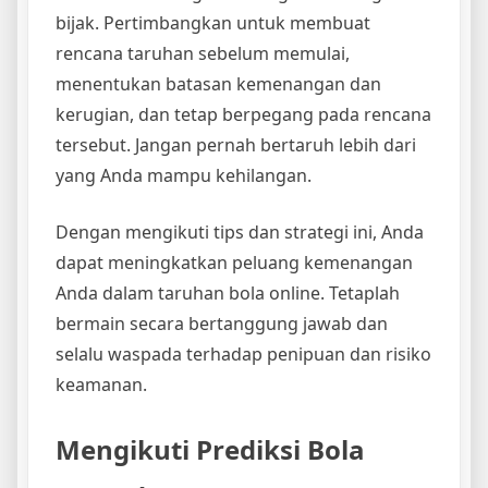
bijak. Pertimbangkan untuk membuat
rencana taruhan sebelum memulai,
menentukan batasan kemenangan dan
kerugian, dan tetap berpegang pada rencana
tersebut. Jangan pernah bertaruh lebih dari
yang Anda mampu kehilangan.
Dengan mengikuti tips dan strategi ini, Anda
dapat meningkatkan peluang kemenangan
Anda dalam taruhan bola online. Tetaplah
bermain secara bertanggung jawab dan
selalu waspada terhadap penipuan dan risiko
keamanan.
Mengikuti Prediksi Bola