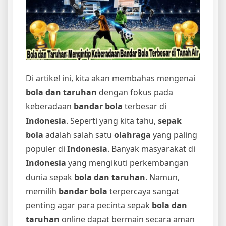
Di artikel ini, kita akan membahas mengenai
bola dan taruhan
dengan fokus pada
keberadaan
bandar bola
terbesar di
Indonesia
. Seperti yang kita tahu,
sepak
bola
adalah salah satu
olahraga
yang paling
populer di
Indonesia
. Banyak masyarakat di
Indonesia
yang mengikuti perkembangan
dunia sepak
bola dan taruhan
. Namun,
memilih
bandar bola
terpercaya sangat
penting agar para pecinta sepak
bola dan
taruhan
online dapat bermain secara aman