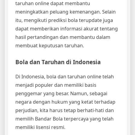
taruhan online dapat membantu
meningkatkan peluang kemenangan. Selain
itu, mengikuti prediksi bola terupdate juga
dapat memberikan informasi akurat tentang
hasil pertandingan dan membantu dalam
membuat keputusan taruhan.
Bola dan Taruhan di Indonesia
Di Indonesia, bola dan taruhan online telah
menjadi populer dan memiliki basis
penggemar yang besar. Namun, sebagai
negara dengan hukum yang ketat terhadap
perjudian, kita harus tetap berhati-hati dan
memilih Bandar Bola terpercaya yang telah
memiliki lisensi resmi.