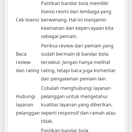
Pastikan bandar bola memiliki
lisensi resmi dari lembaga yang
Cek lisensi
berwenang. Hal ini menjamin
keamanan dan kepercayaan kita
sebagai pemain.
Periksa review dari pemain yang
Baca
sudah bermain di bandar bola
review
tersebut. Jangan hanya melihat
dan rating
rating, tetapi baca juga komentar
dan pengalaman pemain lain.
Cobalah menghubungi layanan
Hubungi
pelanggan untuk mengetahui
layanan
kualitas layanan yang diberikan,
pelanggan
seperti responsif dan ramah atau
tidak.
Pastikan bandar bola