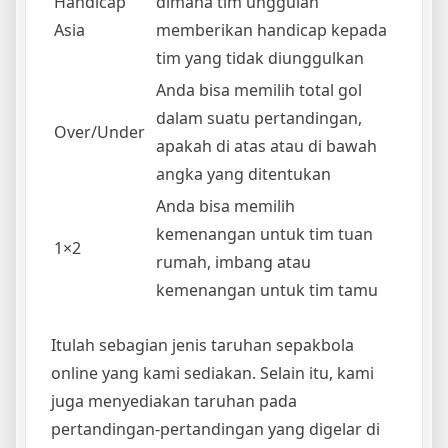
Handicap
dimana tim unggulan
Asia
memberikan handicap kepada
tim yang tidak diunggulkan
Anda bisa memilih total gol
dalam suatu pertandingan,
Over/Under
apakah di atas atau di bawah
angka yang ditentukan
Anda bisa memilih
kemenangan untuk tim tuan
1×2
rumah, imbang atau
kemenangan untuk tim tamu
Itulah sebagian jenis taruhan sepakbola
online yang kami sediakan. Selain itu, kami
juga menyediakan taruhan pada
pertandingan-pertandingan yang digelar di