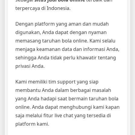
terpercaya di Indonesia.
Dengan platform yang aman dan mudah
digunakan, Anda dapat dengan nyaman
memasang taruhan bola online. Kami selalu
menjaga keamanan data dan informasi Anda,
sehingga Anda tidak perlu khawatir tentang
privasi Anda.
Kami memiliki tim support yang siap
membantu Anda dalam berbagai masalah
yang Anda hadapi saat bermain taruhan bola
online. Anda dapat menghubungi kami kapan
saja melalui fitur live chat yang tersedia di
platform kami.