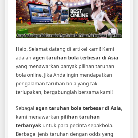
Halo, Selamat datang di artikel kami! Kami
adalah
agen taruhan bola terbesar di Asia
yang menawarkan banyak pilihan taruhan
bola online. Jika Anda ingin mendapatkan
pengalaman taruhan bola yang tak
terlupakan, bergabunglah bersama kami!
Sebagai
agen taruhan bola terbesar di Asia
,
kami menawarkan
pilihan taruhan
terbanyak
untuk para pecinta sepakbola.
Berbagai jenis taruhan dengan odds yang