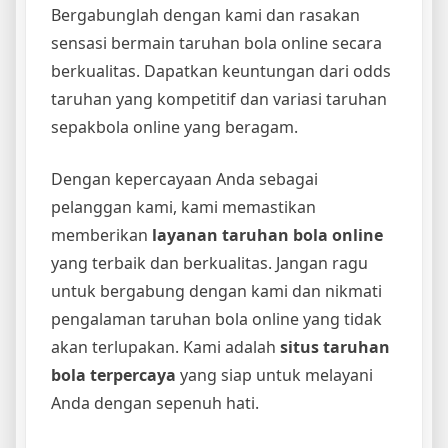
Bergabunglah dengan kami dan rasakan
sensasi bermain taruhan bola online secara
berkualitas. Dapatkan keuntungan dari odds
taruhan yang kompetitif dan variasi taruhan
sepakbola online yang beragam.
Dengan kepercayaan Anda sebagai
pelanggan kami, kami memastikan
memberikan
layanan taruhan bola online
yang terbaik dan berkualitas. Jangan ragu
untuk bergabung dengan kami dan nikmati
pengalaman taruhan bola online yang tidak
akan terlupakan. Kami adalah
situs taruhan
bola terpercaya
yang siap untuk melayani
Anda dengan sepenuh hati.