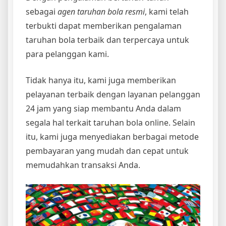
sebagai
agen taruhan bola resmi
, kami telah
terbukti dapat memberikan pengalaman
taruhan bola terbaik dan terpercaya untuk
para pelanggan kami.
Tidak hanya itu, kami juga memberikan
pelayanan terbaik dengan layanan pelanggan
24 jam yang siap membantu Anda dalam
segala hal terkait taruhan bola online. Selain
itu, kami juga menyediakan berbagai metode
pembayaran yang mudah dan cepat untuk
memudahkan transaksi Anda.