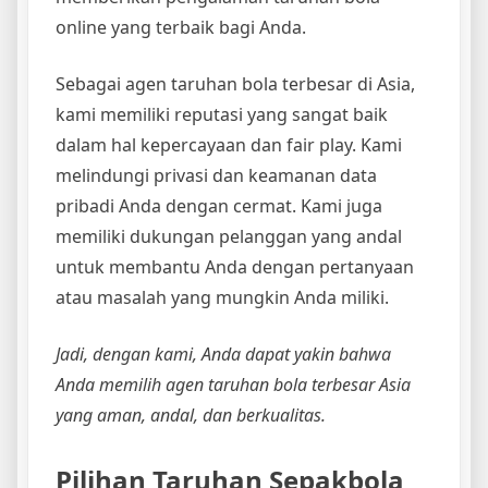
online yang terbaik bagi Anda.
Sebagai agen taruhan bola terbesar di Asia,
kami memiliki reputasi yang sangat baik
dalam hal kepercayaan dan fair play. Kami
melindungi privasi dan keamanan data
pribadi Anda dengan cermat. Kami juga
memiliki dukungan pelanggan yang andal
untuk membantu Anda dengan pertanyaan
atau masalah yang mungkin Anda miliki.
Jadi, dengan kami, Anda dapat yakin bahwa
Anda memilih agen taruhan bola terbesar Asia
yang aman, andal, dan berkualitas.
Pilihan Taruhan Sepakbola