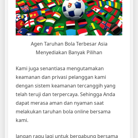
Agen Taruhan Bola Terbesar Asia
Menyediakan Banyak Pilihan
Kami juga senantiasa mengutamakan
keamanan dan privasi pelanggan kami
dengan sistem keamanan tercanggih yang
telah teruji dan terpercaya. Sehingga Anda
dapat merasa aman dan nyaman saat
melakukan taruhan bola online bersama
kami.
Jangan ragu lagi untuk bergabung bersama