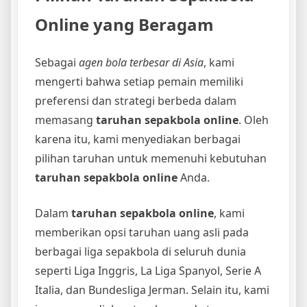
Online yang Beragam
Sebagai
agen bola terbesar di Asia
, kami
mengerti bahwa setiap pemain memiliki
preferensi dan strategi berbeda dalam
memasang
taruhan sepakbola online
. Oleh
karena itu, kami menyediakan berbagai
pilihan taruhan untuk memenuhi kebutuhan
taruhan sepakbola online
Anda.
Dalam
taruhan sepakbola online
, kami
memberikan opsi taruhan uang asli pada
berbagai liga sepakbola di seluruh dunia
seperti Liga Inggris, La Liga Spanyol, Serie A
Italia, dan Bundesliga Jerman. Selain itu, kami