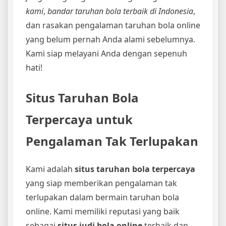
kami
,
bandar taruhan bola terbaik di Indonesia
,
dan rasakan pengalaman taruhan bola online
yang belum pernah Anda alami sebelumnya.
Kami siap melayani Anda dengan sepenuh
hati!
Situs Taruhan Bola
Terpercaya untuk
Pengalaman Tak Terlupakan
Kami adalah
situs taruhan bola terpercaya
yang siap memberikan pengalaman tak
terlupakan dalam bermain taruhan bola
online. Kami memiliki reputasi yang baik
sebagai
situs judi bola online
terbaik dan