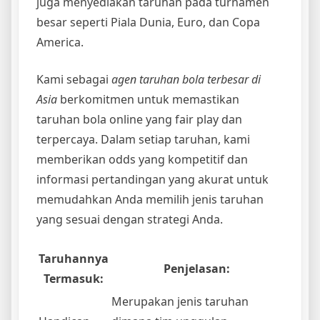
juga menyediakan taruhan pada turnamen
besar seperti Piala Dunia, Euro, dan Copa
America.
Kami sebagai
agen taruhan bola terbesar di
Asia
berkomitmen untuk memastikan
taruhan bola online yang fair play dan
terpercaya. Dalam setiap taruhan, kami
memberikan odds yang kompetitif dan
informasi pertandingan yang akurat untuk
memudahkan Anda memilih jenis taruhan
yang sesuai dengan strategi Anda.
Taruhannya
Penjelasan:
Termasuk:
Merupakan jenis taruhan