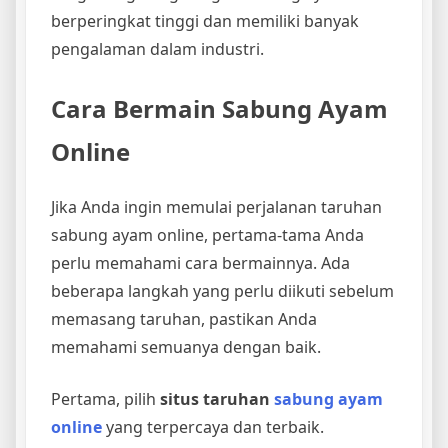
berperingkat tinggi dan memiliki banyak
pengalaman dalam industri.
Cara Bermain Sabung Ayam
Online
Jika Anda ingin memulai perjalanan taruhan
sabung ayam online, pertama-tama Anda
perlu memahami cara bermainnya. Ada
beberapa langkah yang perlu diikuti sebelum
memasang taruhan, pastikan Anda
memahami semuanya dengan baik.
Pertama, pilih
situs taruhan
sabung ayam
online
yang terpercaya dan terbaik.