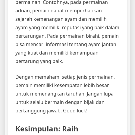
permainan. Contohnya, pada permainan
aduan, pemain dapat memperhatikan
sejarah kemenangan ayam dan memilih
ayam yang memiliki reputasi yang baik dalam
pertarungan. Pada permainan birahi, pemain
bisa mencari informasi tentang ayam jantan
yang kuat dan memiliki kemampuan
bertarung yang baik.
Dengan memahami setiap jenis permainan,
pemain memiliki kesempatan lebih besar
untuk memenangkan taruhan. Jangan lupa
untuk selalu bermain dengan bijak dan
bertanggung jawab. Good luck!
Kesimpulan: Raih