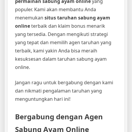
permainan sabung ayam online
yang
populer. Kami akan membantu Anda
menemukan
situs taruhan sabung ayam
online
terbaik dan klaim bonus menarik
yang tersedia. Dengan mengikuti strategi
yang tepat dan memilih agen taruhan yang
terbaik, kami yakin Anda bisa meraih
kesuksesan dalam taruhan sabung ayam
online.
Jangan ragu untuk bergabung dengan kami
dan nikmati pengalaman taruhan yang
menguntungkan hari ini!
Bergabung dengan Agen
Sabung Ayam Online