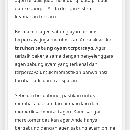
agen terbaik juga melindungi data pribadi
dan keuangan Anda dengan sistem
keamanan terbaru.
Bermain di agen sabung ayam online
terpercaya juga memberikan Anda akses ke
taruhan sabung ayam terpercaya
. Agen
terbaik bekerja sama dengan penyelenggara
agen sabung ayam yang terkenal dan
terpercaya untuk memastikan bahwa hasil
taruhan adil dan transparan.
Sebelum bergabung, pastikan untuk
membaca ulasan dari pemain lain dan
memeriksa reputasi agen. Kami sangat
merekomendasikan agar Anda hanya
bergabung dengan agen sabung ayam online