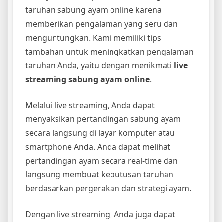
taruhan sabung ayam online karena
memberikan pengalaman yang seru dan
menguntungkan. Kami memiliki tips
tambahan untuk meningkatkan pengalaman
taruhan Anda, yaitu dengan menikmati
live
streaming sabung ayam online
.
Melalui live streaming, Anda dapat
menyaksikan pertandingan sabung ayam
secara langsung di layar komputer atau
smartphone Anda. Anda dapat melihat
pertandingan ayam secara real-time dan
langsung membuat keputusan taruhan
berdasarkan pergerakan dan strategi ayam.
Dengan live streaming, Anda juga dapat