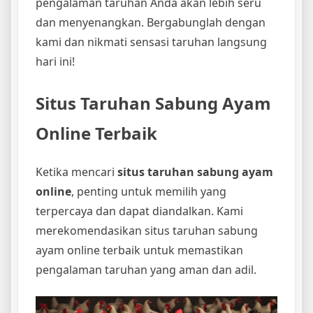
pengalaman taruhan Anda akan lebih seru
dan menyenangkan. Bergabunglah dengan
kami dan nikmati sensasi taruhan langsung
hari ini!
Situs Taruhan Sabung Ayam
Online Terbaik
Ketika mencari
situs taruhan sabung ayam
online
, penting untuk memilih yang
terpercaya dan dapat diandalkan. Kami
merekomendasikan situs taruhan sabung
ayam online terbaik untuk memastikan
pengalaman taruhan yang aman dan adil.