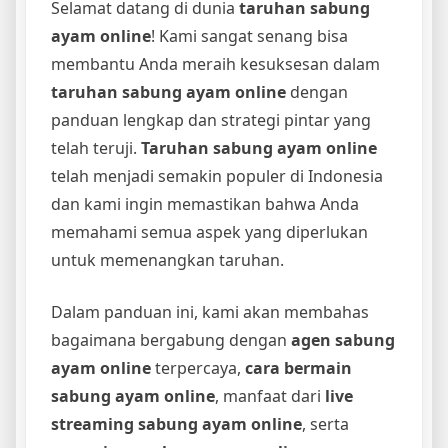
Selamat datang di dunia
taruhan sabung
ayam online
! Kami sangat senang bisa
membantu Anda meraih kesuksesan dalam
taruhan sabung ayam online
dengan
panduan lengkap dan strategi pintar yang
telah teruji.
Taruhan sabung ayam online
telah menjadi semakin populer di Indonesia
dan kami ingin memastikan bahwa Anda
memahami semua aspek yang diperlukan
untuk memenangkan taruhan.
Dalam panduan ini, kami akan membahas
bagaimana bergabung dengan
agen sabung
ayam online
terpercaya,
cara bermain
sabung ayam online
, manfaat dari
live
streaming sabung ayam online
, serta