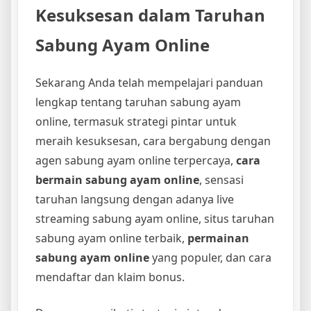
Kesuksesan dalam Taruhan
Sabung Ayam Online
Sekarang Anda telah mempelajari panduan
lengkap tentang taruhan sabung ayam
online, termasuk strategi pintar untuk
meraih kesuksesan, cara bergabung dengan
agen sabung ayam online terpercaya,
cara
bermain sabung ayam online
, sensasi
taruhan langsung dengan adanya live
streaming sabung ayam online, situs taruhan
sabung ayam online terbaik,
permainan
sabung ayam online
yang populer, dan cara
mendaftar dan klaim bonus.