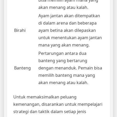
akan menang atau kalah.
Ayam jantan akan ditempatkan
di dalam arena dan beberapa
Birahi
ayam betina akan dilepaskan
untuk menentukan ayam jantan
mana yang akan menang.
Pertarungan antara dua
banteng yang bertarung
Banteng
dengan menanduk. Pemain bisa
memilih banteng mana yang
akan menang atau kalah.
Untuk memaksimalkan peluang
kemenangan, disarankan untuk mempelajari
strategi dan taktik dalam setiap jenis