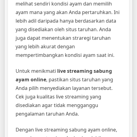
melihat sendiri kondisi ayam dan memilih
ayam mana yang akan Anda pertaruhkan. Ini
lebih adil daripada hanya berdasarkan data
yang disediakan oleh situs taruhan. Anda
juga dapat menentukan straregi taruhan
yang lebih akurat dengan
mempertimbangkan kondisi ayam saat ini.
Untuk menikmati
live streaming sabung
ayam online
, pastikan situs taruhan yang
Anda pilih menyediakan layanan tersebut.
Cek juga kualitas live streaming yang
disediakan agar tidak mengganggu
pengalaman taruhan Anda.
Dengan live streaming sabung ayam online,