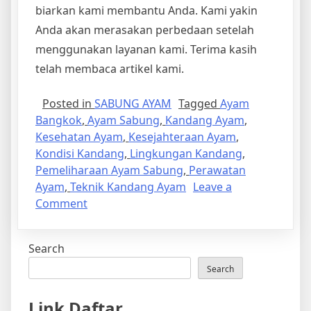
biarkan kami membantu Anda. Kami yakin
Anda akan merasakan perbedaan setelah
menggunakan layanan kami. Terima kasih
telah membaca artikel kami.
Posted in
SABUNG AYAM
Tagged
Ayam
Bangkok
,
Ayam Sabung
,
Kandang Ayam
,
Kesehatan Ayam
,
Kesejahteraan Ayam
,
Kondisi Kandang
,
Lingkungan Kandang
,
Pemeliharaan Ayam Sabung
,
Perawatan
Ayam
,
Teknik Kandang Ayam
Leave a
on
Comment
Mengoptimalkan
Lingkungan
Search
Kandang
untuk
Search
Ayam
Sabung
Link Daftar