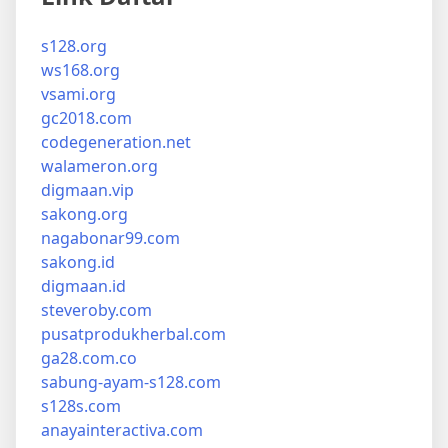
s128.org
ws168.org
vsami.org
gc2018.com
codegeneration.net
walameron.org
digmaan.vip
sakong.org
nagabonar99.com
sakong.id
digmaan.id
steveroby.com
pusatprodukherbal.com
ga28.com.co
sabung-ayam-s128.com
s128s.com
anayainteractiva.com